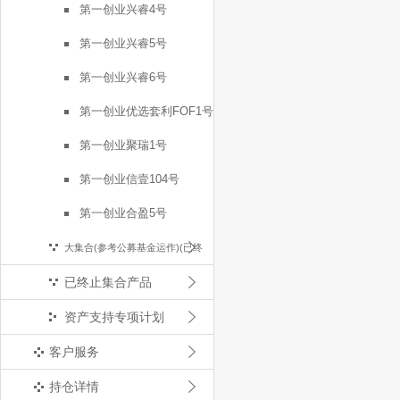
第一创业兴睿4号
第一创业兴睿5号
第一创业兴睿6号
第一创业优选套利FOF1号
第一创业聚瑞1号
第一创业信壹104号
第一创业合盈5号
大集合(参考公募基金运作)(已终
已终止集合产品
止)
资产支持专项计划
客户服务
持仓详情