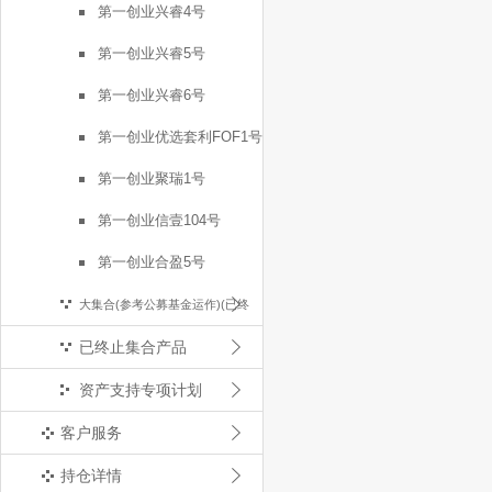
第一创业兴睿4号
第一创业兴睿5号
第一创业兴睿6号
第一创业优选套利FOF1号
第一创业聚瑞1号
第一创业信壹104号
第一创业合盈5号
大集合(参考公募基金运作)(已终
已终止集合产品
止)
资产支持专项计划
客户服务
持仓详情