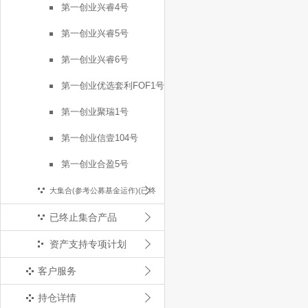
第一创业兴睿4号
第一创业兴睿5号
第一创业兴睿6号
第一创业优选套利FOF1号
第一创业聚瑞1号
第一创业信壹104号
第一创业合盈5号
大集合(参考公募基金运作)(已终
已终止集合产品
止)
资产支持专项计划
客户服务
持仓详情