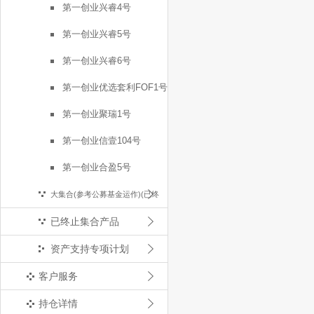
第一创业兴睿4号
第一创业兴睿5号
第一创业兴睿6号
第一创业优选套利FOF1号
第一创业聚瑞1号
第一创业信壹104号
第一创业合盈5号
大集合(参考公募基金运作)(已终
已终止集合产品
止)
资产支持专项计划
客户服务
持仓详情