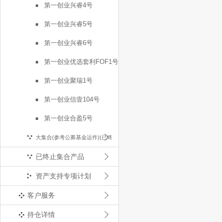
第一创业兴睿4号
第一创业兴睿5号
第一创业兴睿6号
第一创业优选套利FOF1号
第一创业聚瑞1号
第一创业信壹104号
第一创业合盈5号
大集合(参考公募基金运作)(已终
已终止集合产品
止)
资产支持专项计划
客户服务
持仓详情